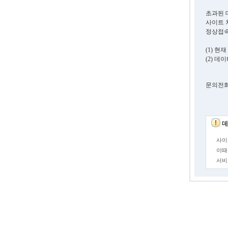
초과된 
사이트 
정상접속
(1) 
(2) 
문의전화. 0
데
사이
이때
서비