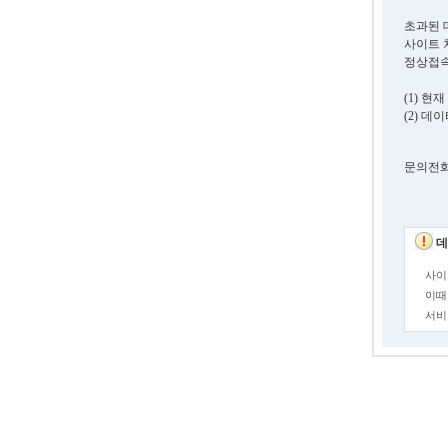
초과된 
사이트 
정상접속
(1) 
(2) 
문의전화. 0
데
사이
이때
서비