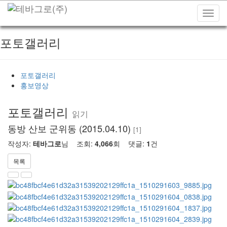
Toggl
navig
포토갤러리
포토갤러리
홍보영상
포토갤러리
읽기
동방 산보 군위동 (2015.04.10)
읽
[
1
]
기
작성자:
테바그로
님 조회:
4,066
회 댓글:
1
건
목록