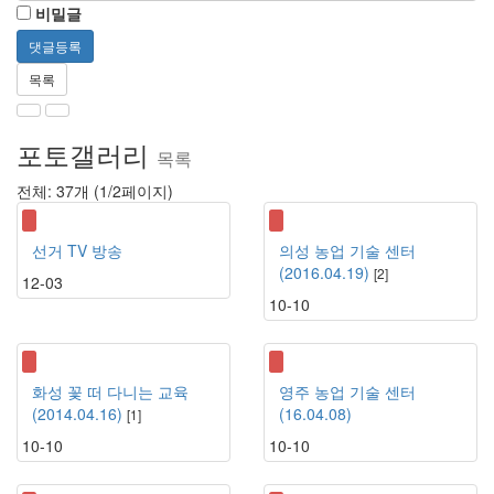
비밀글
목록
포토갤러리
목록
목
전체: 37개 (1/2페이지)
록
선거 TV 방송
의성 농업 기술 센터
(2016.04.19)
[
2
]
12-03
10-10
화성 꽃 떠 다니는 교육
영주 농업 기술 센터
(2014.04.16)
(16.04.08)
[
1
]
10-10
10-10