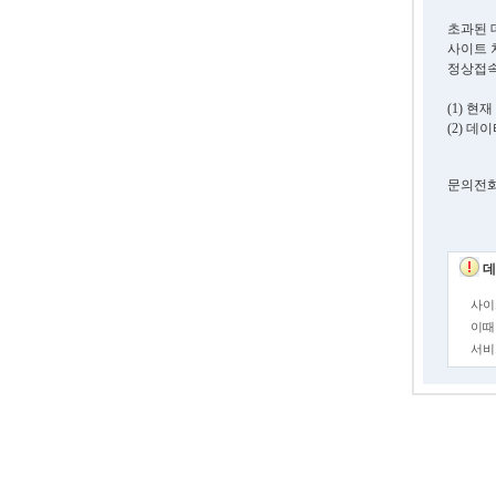
초과된 
사이트 
정상접속
(1) 
(2) 
문의전화. 0
데
사이
이때
서비