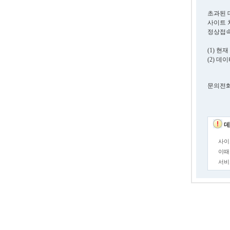
초과된 
사이트 
정상접속
(1) 
(2) 
문의전화. 0
데
사이
이때
서비